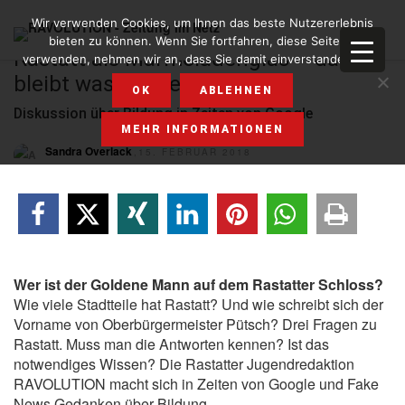
Wir verwenden Cookies, um Ihnen das beste Nutzererlebnis
bieten zu können. Wenn Sie fortfahren, diese Seite zu
Rastatt als Marmeladenglas – da
verwenden, nehmen wir an, dass Sie damit einverstanden sind.
bleibt was hängen
OK
ABLEHNEN
Diskussion über Bildung in Zeiten von Google
MEHR INFORMATIONEN
Sandra Overlack
,15. FEBRUAR 2018
Wer ist der Goldene Mann auf dem Rastatter Schloss?
Wie viele Stadtteile hat Rastatt? Und wie schreibt sich der
Vorname von Oberbürgermeister Pütsch? Drei Fragen zu
Rastatt. Muss man die Antworten kennen? Ist das
notwendiges Wissen? Die Rastatter Jugendredaktion
RAVOLUTION macht sich in Zeiten von Google und Fake
News Gedanken über Bildung.