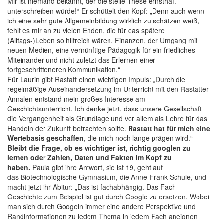
Mir ist niemand bekannt, der die steile These ernsthaft
unterschreiben würde!“ Er schüttelt den Kopf: „Denn auch wenn
ich eine sehr gute Allgemeinbildung wirklich zu schätzen weiß,
fehlt es mir an zu vielen Enden, die für das spätere
(Alltags-)Leben so hilfreich wären. Finanzen, der Umgang mit
neuen Medien, eine vernünftige Pädagogik für ein friedliches
Miteinander und nicht zuletzt das Erlernen einer
fortgeschritteneren Kommunikation.“
Für Laurin gibt Rastatt einen wichtigen Impuls: „Durch die
regelmäßige Auseinandersetzung im Unterricht mit den Rastatter
Annalen entstand mein großes Interesse am
Geschichtsunterricht. Ich denke jetzt, dass unsere Gesellschaft
die Vergangenheit als Grundlage und vor allem als Lehre für das
Handeln der Zukunft betrachten sollte.
Rastatt hat für mich eine
Wertebasis geschaffen
, die mich noch lange prägen wird.“
Bleibt die Frage, ob es wichtiger ist, richtig googlen zu
lernen oder Zahlen, Daten und Fakten im Kopf zu
haben.
Paula gibt ihre Antwort, sie ist 19, geht auf
das Biotechnologische Gymnasium, die Anne-Frank-Schule, und
macht jetzt ihr Abitur: „Das ist fachabhängig. Das Fach
Geschichte zum Beispiel ist gut durch Google zu ersetzen. Wobei
man sich durch Googeln immer eine andere Perspektive und
Randinformationen zu jedem Thema in jedem Fach aneignen