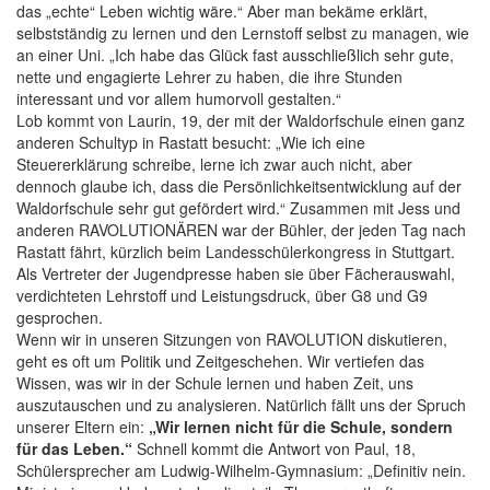
das „echte“ Leben wichtig wäre.“ Aber man bekäme erklärt,
selbstständig zu lernen und den Lernstoff selbst zu managen, wie
an einer Uni. „Ich habe das Glück fast ausschließlich sehr gute,
nette und engagierte Lehrer zu haben, die ihre Stunden
interessant und vor allem humorvoll gestalten.“
Lob kommt von Laurin, 19, der mit der Waldorfschule einen ganz
anderen Schultyp in Rastatt besucht: „Wie ich eine
Steuererklärung schreibe, lerne ich zwar auch nicht, aber
dennoch glaube ich, dass die Persönlichkeitsentwicklung auf der
Waldorfschule sehr gut gefördert wird.“ Zusammen mit Jess und
anderen RAVOLUTIONÄREN war der Bühler, der jeden Tag nach
Rastatt fährt, kürzlich beim Landesschülerkongress in Stuttgart.
Als Vertreter der Jugendpresse haben sie über Fächerauswahl,
verdichteten Lehrstoff und Leistungsdruck, über G8 und G9
gesprochen.
Wenn wir in unseren Sitzungen von RAVOLUTION diskutieren,
geht es oft um Politik und Zeitgeschehen. Wir vertiefen das
Wissen, was wir in der Schule lernen und haben Zeit, uns
auszutauschen und zu analysieren. Natürlich fällt uns der Spruch
unserer Eltern ein:
„Wir lernen nicht für die Schule, sondern
für das Leben.“
Schnell kommt die Antwort von Paul, 18,
Schülersprecher am Ludwig-Wilhelm-Gymnasium: „Definitiv nein.