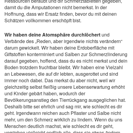
Ressourcen beraubt und dir Schmerztabletten gegeben,
damit du die Amputationen nicht bemerkst. In der
Hoffnung, dass wir Ersatz finden, bevor du mit deinen
Schätzen vollkommen erschöpft bist.
Wir haben deine Atomsphäre durchlöchert
und
Verbände des „Reden, aber irgendwie nichts verändern“
darum gewickelt. Wir haben deine Erdoberfläche mit
Giftstoffen konterminiert und Salben zur Schmerzlinderung
darauf gegeben, hoffend, dass du es nicht merkst und dein
Boden trotzdem fruchtbar bleibt. Wir haben eine Vielzahl
an Lebewesen, die auf dir lebten, ausgerottet und sind
immer noch dabei. Das merkst du aber nicht, weil wir
gleichzeitig selbst fleißig unsere Lebenserwartung erhöht
und Kinder gebärt haben, wodurch der
Bevölkerungsanstieg den Tierrückgang ausgeglichen hat.
Deshalb bitte sei ehrlich und sag mir, wie schlecht es dir
geht. Irgendwann reichen auch Pflaster und Salbe nicht
mehr, um den Schmerz wirklich zu lindern. Wenn du uns
Menschen deutlich machst, wie schlecht es dir geht,
verstehen vielleicht endlich alle, dass sie etwas ändern