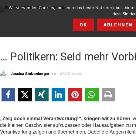
Wir verwenden Cookies, um Ihnen das beste Nutzererlebnis bieten
dass Sie dam
OK
ABLEHNEN
… Politikern: Seid mehr Vorbi
Jessica Stolzenberger
,19. MÄRZ 2019
„Zeig doch einmal Verantwortung!“, kriegen wir zu hören
, 
die kleinen Geschwister aufzupassen oder Hausaufgaben zu m
Verantwortung zeigen und übernehmen. Dabei die Augen nicht v