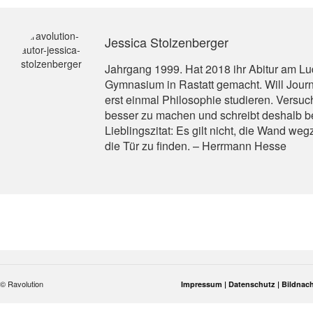
Jessica Stolzenberger
Jahrgang 1999. Hat 2018 ihr Abitur am L
Gymnasium in Rastatt gemacht. Will Journ
erst einmal Philosophie studieren. Versuc
besser zu machen und schreibt deshalb be
Lieblingszitat: Es gilt nicht, die Wand we
die Tür zu finden. – Herrmann Hesse
© Ravolution
Impressum |
Datenschutz |
Bildnac