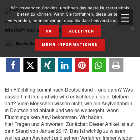
Wir verwenden Cookies, um Ihnen das beste Nutzererlebnis
bieten zu können. Wenn Sie fortfahren, diese Seite zu
Asylverfahren in Deutschland
verwenden, nehmen wir an, dass Sie damit einverstanden sind.
Wie läuft das ab? Was ist die BAMF?
OK
ABLEHNEN
Sandra Overlack
,30. APRIL 2017
MEHR INFORMATIONEN
Ein Flüchtling kommt nach Deutschland – und dann? Was
passiert mit ihm und wie wird entschieden, ob er bleiben
darf? Viele Menschen wissen nicht, wie ein Asylverfahren
in Deutschland abläuft und wie es weitergeht, wenn
Flüchtlinge kein Asyl bekommen. Wir haben
hier Fragen und Antworten. Zunächst: Dieser Artikel ist auf
dem Stand von Januar 2017. Das ist wichtig zu wissen,
weil es zum Asylrecht und seinen Verfahren immer wieder