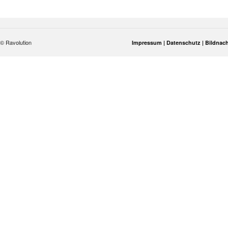
© Ravolution
Impressum |
Datenschutz |
Bildnac