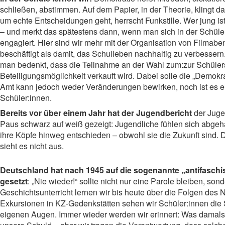
schließen, abstimmen. Auf dem Papier, in der Theorie, klingt d
um echte Entscheidungen geht, herrscht Funkstille. Wer jung i
– und merkt das spätestens dann, wenn man sich in der Schül
engagiert. Hier sind wir mehr mit der Organisation von Filma
beschäftigt als damit, das Schulleben nachhaltig zu verbessern
man bedenkt, dass die Teilnahme an der Wahl zum:zur Schülers
Beteiligungsmöglichkeit verkauft wird. Dabei solle die „Demokr
Amt kann jedoch weder Veränderungen bewirken, noch ist es e
Schüler:innen.
Bereits vor über einem Jahr hat der Jugendbericht
der Jugen
Paus schwarz auf weiß gezeigt: Jugendliche fühlen sich abgehän
ihre Köpfe hinweg entschieden – obwohl sie die Zukunft sind.
sieht es nicht aus.
Deutschland hat nach 1945 auf die sogenannte „antifaschi
gesetzt
: „Nie wieder!“ sollte nicht nur eine Parole bleiben, so
Geschichtsunterricht lernen wir bis heute über die Folgen des 
Exkursionen in KZ-Gedenkstätten sehen wir Schüler:innen die S
eigenen Augen. Immer wieder werden wir erinnert: Was damals pas