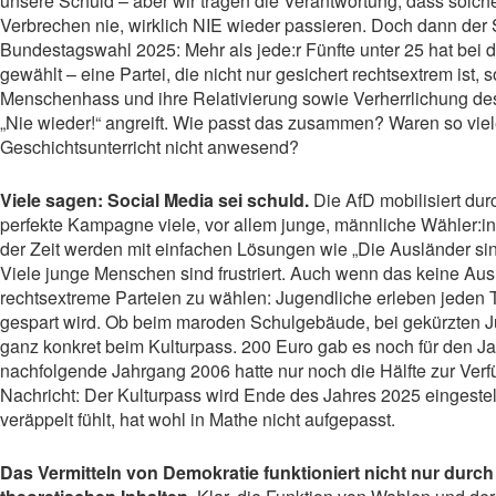
unsere Schuld – aber wir tragen die Verantwortung, dass solch
Verbrechen nie, wirklich NIE wieder passieren. Doch dann der 
Bundestagswahl 2025: Mehr als jede:r Fünfte unter 25 hat bei d
gewählt – eine Partei, die nicht nur gesichert rechtsextrem ist,
Menschenhass und ihre Relativierung sowie Verherrlichung des
„Nie wieder!“ angreift. Wie passt das zusammen? Waren so vi
Geschichtsunterricht nicht anwesend?
Viele sagen: Social Media sei schuld.
Die AfD mobilisiert dur
perfekte Kampagne viele, vor allem junge, männliche Wähler:
der Zeit werden mit einfachen Lösungen wie „Die Ausländer sin
Viele junge Menschen sind frustriert. Auch wenn das keine Ausr
rechtsextreme Parteien zu wählen: Jugendliche erleben jeden 
gespart wird. Ob beim maroden Schulgebäude, bei gekürzten
ganz konkret beim Kulturpass. 200 Euro gab es noch für den J
nachfolgende Jahrgang 2006 hatte nur noch die Hälfte zur Verfü
Nachricht: Der Kulturpass wird Ende des Jahres 2025 eingestell
veräppelt fühlt, hat wohl in Mathe nicht aufgepasst.
Das Vermitteln von Demokratie funktioniert nicht nur durch