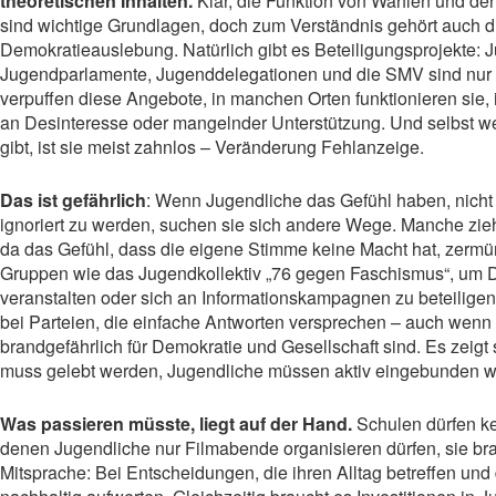
theoretischen Inhalten.
Klar, die Funktion von Wahlen und de
sind wichtige Grundlagen, doch zum Verständnis gehört auch di
Demokratieauslebung. Natürlich gibt es Beteiligungsprojekte: 
Jugendparlamente, Jugenddelegationen und die SMV sind nur e
verpuffen diese Angebote, in manchen Orten funktionieren sie, 
an Desinteresse oder mangelnder Unterstützung. Und selbst 
gibt, ist sie meist zahnlos – Veränderung Fehlanzeige.
Das ist gefährlich
: Wenn Jugendliche das Gefühl haben, nicht
ignoriert zu werden, suchen sie sich andere Wege. Manche zieh
da das Gefühl, dass die eigene Stimme keine Macht hat, zermü
Gruppen wie das Jugendkollektiv „76 gegen Faschismus“, um 
veranstalten oder sich an Informationskampagnen zu beteilige
bei Parteien, die einfache Antworten versprechen – auch wenn
brandgefährlich für Demokratie und Gesellschaft sind. Es zeigt
muss gelebt werden, Jugendliche müssen aktiv eingebunden w
Was passieren müsste, liegt auf der Hand.
Schulen dürfen ke
denen Jugendliche nur Filmabende organisieren dürfen, sie br
Mitsprache: Bei Entscheidungen, die ihren Alltag betreffen un