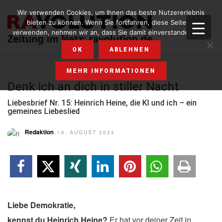
Wir verwenden Cookies, um Ihnen das beste Nutzererlebnis
bieten zu können. Wenn Sie fortfahren, diese Seite zu
verwenden, nehmen wir an, dass Sie damit einverstanden sind.
OK
ABLEHNEN
MEHR INFORMATIONEN
Denk ich an dich in stiller Nacht
Liebesbrief Nr. 15: Heinrich Heine, die KI und ich – ein
gemeines Liebeslied
Redaktion
,19. AUGUST 2024
Liebe Demokratie,
kennst du Heinrich Heine?
Er hat vor deiner Zeit in