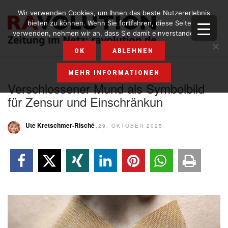
Wir verwenden Cookies, um Ihnen das beste Nutzererlebnis
bieten zu können. Wenn Sie fortfahren, diese Seite zu
verwenden, nehmen wir an, dass Sie damit einverstanden sind.
OK
ABLEHNEN
MEHR INFORMATIONEN
Verschlossener Mund als Symbolbild
für Zensur und Einschränkun
Ute Kretschmer-Risché
,29. OKTOBER 2025