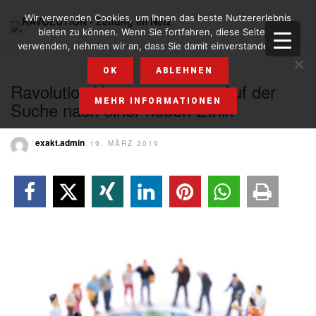
Wir verwenden Cookies, um Ihnen das beste Nutzererlebnis
bieten zu können. Wenn Sie fortfahren, diese Seite zu
verwenden, nehmen wir an, dass Sie damit einverstanden sind.
OK
ABLEHNEN
Ravolution Verantwortung – Auf der
MEHR INFORMATIONEN
Suche nach einer neuen Ethik
exakt.admin
,19. MÄRZ 2019