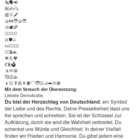
🗞️🗣️📢
🆓✍️🔍
📰💡🖋️
🤝👫🧑‍🤝‍🧑
🎨🕊️🌈
🏳️‍🌈👩‍🦽✊
⚖️🛡️⚔️
📜👨‍⚖️👩‍⚖️
👩‍⚖️🔒🚓
🌟💪💖
💃🕺🗳️
🤺🫶🤩
🥰👏🙏
👧🏻👵🏼👩🏿‍🦲🧑🏻‍🦽‍➡️🙎🏽
Mit dem Versuch der Übersetzung:
Liebste Demokratie,
Du bist der Herzschlag von Deutschland
, ein Symbol
der Liebe und des Rechts. Deine Pressefreiheit lässt uns
frei sprechen und schreiben. Sie ist der Schlüssel zur
Aufklärung, durch sie wird die Wahrheit verbreitet. Du
schenkst uns Würde und Gleichheit. In deiner Vielfalt
finden wir Frieden und Harmonie. Du gibst jedem eine