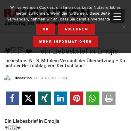
Wir verwenden Cookies, um Ihnen das beste Nutzererlebnis
bieten zu können. Wenn Sie fortfahren, diese Seite zu
verwenden, nehmen wir an, dass Sie damit einverstanden sind.
OK
ABLEHNEN
MEHR INFORMATIONEN
💗🇩🇪❤️ – ein Liebesbrief in Emojis
Liebesbrief Nr. 8: Mit dem Versuch der Übersetzung – Du
bist der Herzschlag von Deutschland
Redaktion
,19. AUGUST 2024
Ein Liebesbrief in Emojis
:
💗🇩🇪❤️